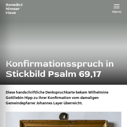
Benedict
Nimser
Menü
Haus
Konfirmationsspruch in
Stickbild Psalm 69,17
Diese handschriftliche Denkspruchkarte bekam Wilhelmine
Gottliebin Hipp zu ihrer Konfirmation vom damaligen
Gemeindepfarrer Johannes Layer überreicht.